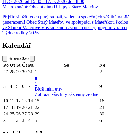
11. 5. 2026 od 15:30 - 17. 5. 2026 do 18:00
Místo konání:
Obecní dům U Lípy - Starý Mateřov
Přijďte si užít týden plný radosti, sdílení a společných zážitků napříč
generacemi! Obec Starý Mateřov ve spolupráci s Mateřskou školou
ve Starém Mateřově Vás srdečnou zvou na pestrý program v rámci
Týdne rodiny 2026
Kalendář
Srpen
2026
Po
Út
St
Čt
Pá
So
Ne
27
28
29
30
31
1
2
8
1
3
4
5
6
7
9
Bleší mini trhy
Zobrazit všechny záznamy ze dne
10
11
12
13
14
15
16
17
18
19
20
21
22
23
24
25
26
27
28
29
30
31
1
2
3
4
5
6