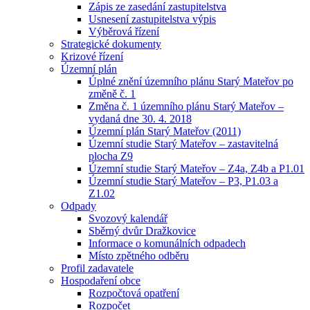
Zápis ze zasedání zastupitelstva
Usnesení zastupitelstva výpis
Výběrová řízení
Strategické dokumenty
Krizové řízení
Územní plán
Úplné znění územního plánu Starý Mateřov po
změně č. 1
Změna č. 1 územního plánu Starý Mateřov –
vydaná dne 30. 4. 2018
Územní plán Starý Mateřov (2011)
Územní studie Starý Mateřov – zastavitelná
plocha Z9
Územní studie Starý Mateřov – Z4a, Z4b a P1.01
Územní studie Starý Mateřov – P3, P1.03 a
Z1.02
Odpady
Svozový kalendář
Sběrný dvůr Dražkovice
Informace o komunálních odpadech
Místo zpětného odběru
Profil zadavatele
Hospodaření obce
Rozpočtová opatření
Rozpočet