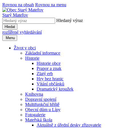
Rovnou na obsah
Rovnou na menu
Starý Mateřov
Hledaný výraz
Hledat
rozšířené vyhledávání
Menu
Život v obci
Základní informace
Historie
Historie obce
Prapor a znak
Zlatý erb
Hry bez hranic
Vítání občánků
Dramatický kroužek
Knihovna
Dopravní spojení
Multifunkční hřiště
Obecní dům u Lípy
Fotogalerie
Mateřská škola
Aktuálně z úřední desky zřizovatele