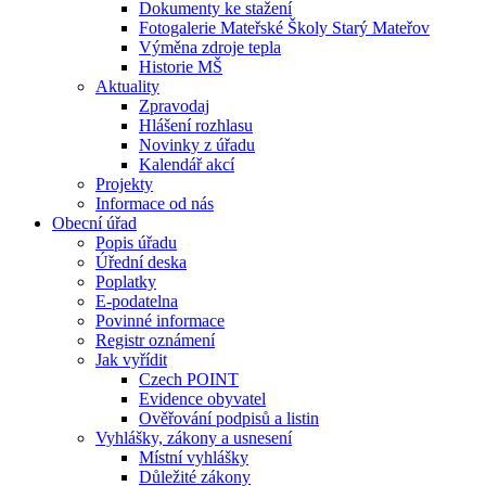
Dokumenty ke stažení
Fotogalerie Mateřské Školy Starý Mateřov
Výměna zdroje tepla
Historie MŠ
Aktuality
Zpravodaj
Hlášení rozhlasu
Novinky z úřadu
Kalendář akcí
Projekty
Informace od nás
Obecní úřad
Popis úřadu
Úřední deska
Poplatky
E-podatelna
Povinné informace
Registr oznámení
Jak vyřídit
Czech POINT
Evidence obyvatel
Ověřování podpisů a listin
Vyhlášky, zákony a usnesení
Místní vyhlášky
Důležité zákony