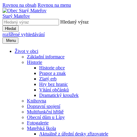
Rovnou na obsah
Rovnou na menu
Starý Mateřov
Hledaný výraz
Hledat
rozšířené vyhledávání
Menu
Život v obci
Základní informace
Historie
Historie obce
Prapor a znak
Zlatý erb
Hry bez hranic
Vítání občánků
Dramatický kroužek
Knihovna
Dopravní spojení
Multifunkční hřiště
Obecní dům u Lípy
Fotogalerie
Mateřská škola
Aktuálně z úřední desky zřizovatele