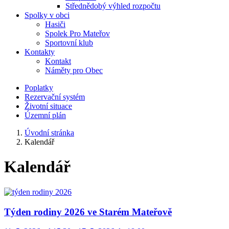
Střednědobý výhled rozpočtu
Spolky v obci
Hasiči
Spolek Pro Mateřov
Sportovní klub
Kontakty
Kontakt
Náměty pro Obec
Poplatky
Rezervační systém
Životní situace
Územní plán
Úvodní stránka
Kalendář
Kalendář
Týden rodiny 2026 ve Starém Mateřově