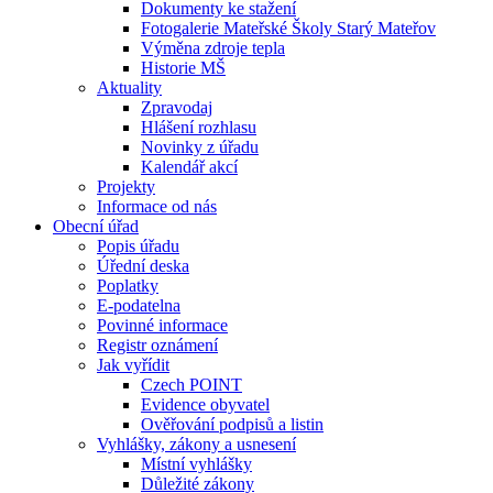
Dokumenty ke stažení
Fotogalerie Mateřské Školy Starý Mateřov
Výměna zdroje tepla
Historie MŠ
Aktuality
Zpravodaj
Hlášení rozhlasu
Novinky z úřadu
Kalendář akcí
Projekty
Informace od nás
Obecní úřad
Popis úřadu
Úřední deska
Poplatky
E-podatelna
Povinné informace
Registr oznámení
Jak vyřídit
Czech POINT
Evidence obyvatel
Ověřování podpisů a listin
Vyhlášky, zákony a usnesení
Místní vyhlášky
Důležité zákony