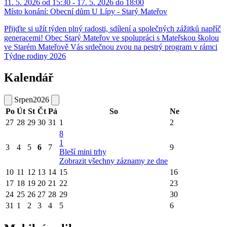
11. 5. 2026 od 15:30 - 17. 5. 2026 do 18:00
Místo konání:
Obecní dům U Lípy - Starý Mateřov
Přijďte si užít týden plný radosti, sdílení a společných zážitků napříč
generacemi! Obec Starý Mateřov ve spolupráci s Mateřskou školou
ve Starém Mateřově Vás srdečnou zvou na pestrý program v rámci
Týdne rodiny 2026
Kalendář
Srpen
2026
Po
Út
St
Čt
Pá
So
Ne
27
28
29
30
31
1
2
8
1
3
4
5
6
7
9
Bleší mini trhy
Zobrazit všechny záznamy ze dne
10
11
12
13
14
15
16
17
18
19
20
21
22
23
24
25
26
27
28
29
30
31
1
2
3
4
5
6