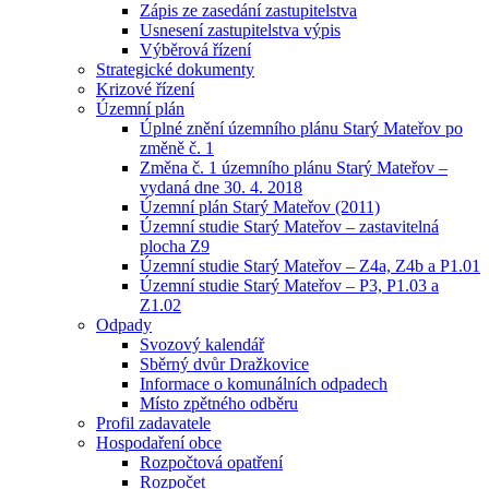
Zápis ze zasedání zastupitelstva
Usnesení zastupitelstva výpis
Výběrová řízení
Strategické dokumenty
Krizové řízení
Územní plán
Úplné znění územního plánu Starý Mateřov po
změně č. 1
Změna č. 1 územního plánu Starý Mateřov –
vydaná dne 30. 4. 2018
Územní plán Starý Mateřov (2011)
Územní studie Starý Mateřov – zastavitelná
plocha Z9
Územní studie Starý Mateřov – Z4a, Z4b a P1.01
Územní studie Starý Mateřov – P3, P1.03 a
Z1.02
Odpady
Svozový kalendář
Sběrný dvůr Dražkovice
Informace o komunálních odpadech
Místo zpětného odběru
Profil zadavatele
Hospodaření obce
Rozpočtová opatření
Rozpočet