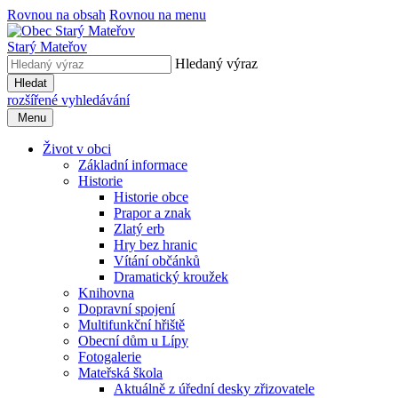
Rovnou na obsah
Rovnou na menu
Starý Mateřov
Hledaný výraz
Hledat
rozšířené vyhledávání
Menu
Život v obci
Základní informace
Historie
Historie obce
Prapor a znak
Zlatý erb
Hry bez hranic
Vítání občánků
Dramatický kroužek
Knihovna
Dopravní spojení
Multifunkční hřiště
Obecní dům u Lípy
Fotogalerie
Mateřská škola
Aktuálně z úřední desky zřizovatele