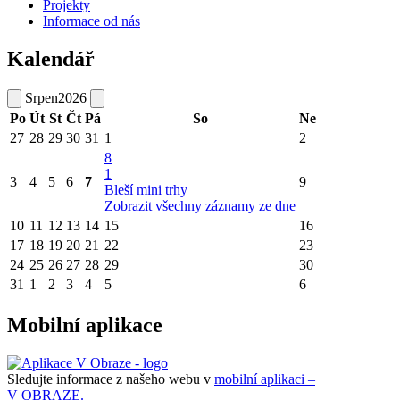
Projekty
Informace od nás
Kalendář
Srpen
2026
Po
Út
St
Čt
Pá
So
Ne
27
28
29
30
31
1
2
8
1
3
4
5
6
7
9
Bleší mini trhy
Zobrazit všechny záznamy ze dne
10
11
12
13
14
15
16
17
18
19
20
21
22
23
24
25
26
27
28
29
30
31
1
2
3
4
5
6
Mobilní aplikace
Sledujte informace z našeho webu v
mobilní aplikaci –
V OBRAZE.