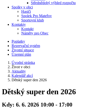
Střednědobý výhled rozpočtu
Spolky v obci
Hasiči
Spolek Pro Mateřov
Sportovní klub
Kontakty
Kontakt
Náměty pro Obec
Poplatky
Rezervační systém
Životní situace
Územní plán
Úvodní stránka
Život v obci
Aktuality
Kalendář akcí
Dětský super den 2026
Dětský super den 2026
Kdy:
6. 6. 2026 10:00 - 17:00