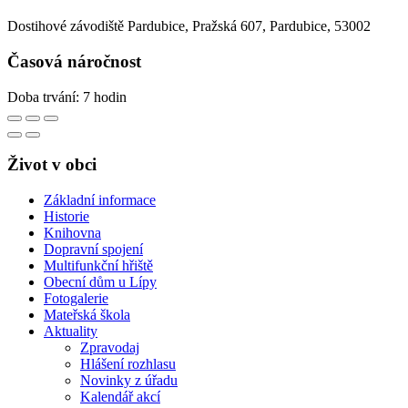
Dostihové závodiště Pardubice, Pražská 607, Pardubice, 53002
Časová náročnost
Doba trvání: 7 hodin
Život v obci
Základní informace
Historie
Knihovna
Dopravní spojení
Multifunkční hřiště
Obecní dům u Lípy
Fotogalerie
Mateřská škola
Aktuality
Zpravodaj
Hlášení rozhlasu
Novinky z úřadu
Kalendář akcí