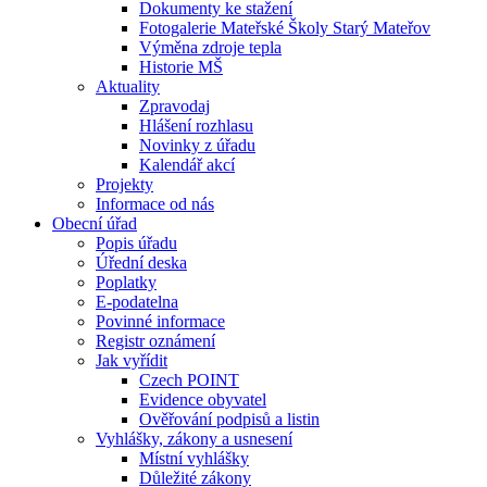
Dokumenty ke stažení
Fotogalerie Mateřské Školy Starý Mateřov
Výměna zdroje tepla
Historie MŠ
Aktuality
Zpravodaj
Hlášení rozhlasu
Novinky z úřadu
Kalendář akcí
Projekty
Informace od nás
Obecní úřad
Popis úřadu
Úřední deska
Poplatky
E-podatelna
Povinné informace
Registr oznámení
Jak vyřídit
Czech POINT
Evidence obyvatel
Ověřování podpisů a listin
Vyhlášky, zákony a usnesení
Místní vyhlášky
Důležité zákony