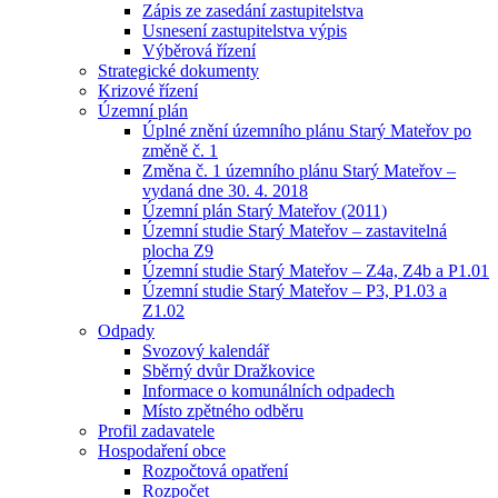
Zápis ze zasedání zastupitelstva
Usnesení zastupitelstva výpis
Výběrová řízení
Strategické dokumenty
Krizové řízení
Územní plán
Úplné znění územního plánu Starý Mateřov po
změně č. 1
Změna č. 1 územního plánu Starý Mateřov –
vydaná dne 30. 4. 2018
Územní plán Starý Mateřov (2011)
Územní studie Starý Mateřov – zastavitelná
plocha Z9
Územní studie Starý Mateřov – Z4a, Z4b a P1.01
Územní studie Starý Mateřov – P3, P1.03 a
Z1.02
Odpady
Svozový kalendář
Sběrný dvůr Dražkovice
Informace o komunálních odpadech
Místo zpětného odběru
Profil zadavatele
Hospodaření obce
Rozpočtová opatření
Rozpočet