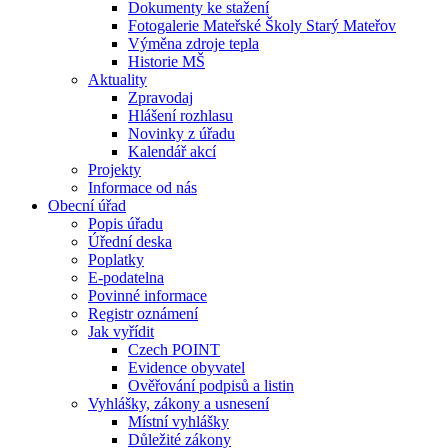
Dokumenty ke stažení
Fotogalerie Mateřské Školy Starý Mateřov
Výměna zdroje tepla
Historie MŠ
Aktuality
Zpravodaj
Hlášení rozhlasu
Novinky z úřadu
Kalendář akcí
Projekty
Informace od nás
Obecní úřad
Popis úřadu
Úřední deska
Poplatky
E-podatelna
Povinné informace
Registr oznámení
Jak vyřídit
Czech POINT
Evidence obyvatel
Ověřování podpisů a listin
Vyhlášky, zákony a usnesení
Místní vyhlášky
Důležité zákony