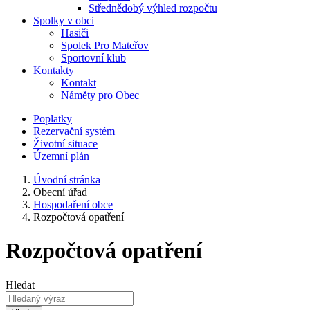
Střednědobý výhled rozpočtu
Spolky v obci
Hasiči
Spolek Pro Mateřov
Sportovní klub
Kontakty
Kontakt
Náměty pro Obec
Poplatky
Rezervační systém
Životní situace
Územní plán
Úvodní stránka
Obecní úřad
Hospodaření obce
Rozpočtová opatření
Rozpočtová opatření
Hledat