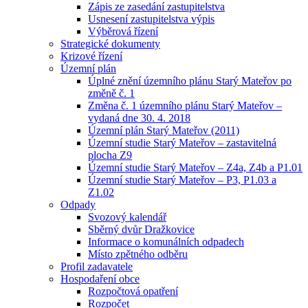
Zápis ze zasedání zastupitelstva
Usnesení zastupitelstva výpis
Výběrová řízení
Strategické dokumenty
Krizové řízení
Územní plán
Úplné znění územního plánu Starý Mateřov po
změně č. 1
Změna č. 1 územního plánu Starý Mateřov –
vydaná dne 30. 4. 2018
Územní plán Starý Mateřov (2011)
Územní studie Starý Mateřov – zastavitelná
plocha Z9
Územní studie Starý Mateřov – Z4a, Z4b a P1.01
Územní studie Starý Mateřov – P3, P1.03 a
Z1.02
Odpady
Svozový kalendář
Sběrný dvůr Dražkovice
Informace o komunálních odpadech
Místo zpětného odběru
Profil zadavatele
Hospodaření obce
Rozpočtová opatření
Rozpočet