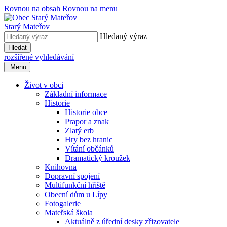
Rovnou na obsah
Rovnou na menu
Starý Mateřov
Hledaný výraz
Hledat
rozšířené vyhledávání
Menu
Život v obci
Základní informace
Historie
Historie obce
Prapor a znak
Zlatý erb
Hry bez hranic
Vítání občánků
Dramatický kroužek
Knihovna
Dopravní spojení
Multifunkční hřiště
Obecní dům u Lípy
Fotogalerie
Mateřská škola
Aktuálně z úřední desky zřizovatele