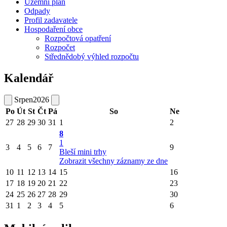
Územní plán
Odpady
Profil zadavatele
Hospodaření obce
Rozpočtová opatření
Rozpočet
Střednědobý výhled rozpočtu
Kalendář
Srpen
2026
Po
Út
St
Čt
Pá
So
Ne
27
28
29
30
31
1
2
8
1
3
4
5
6
7
9
Bleší mini trhy
Zobrazit všechny záznamy ze dne
10
11
12
13
14
15
16
17
18
19
20
21
22
23
24
25
26
27
28
29
30
31
1
2
3
4
5
6