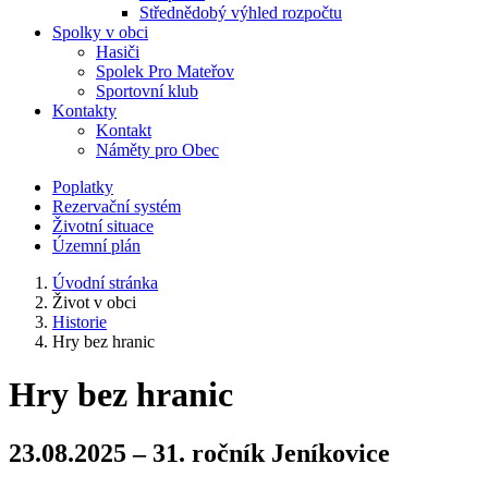
Střednědobý výhled rozpočtu
Spolky v obci
Hasiči
Spolek Pro Mateřov
Sportovní klub
Kontakty
Kontakt
Náměty pro Obec
Poplatky
Rezervační systém
Životní situace
Územní plán
Úvodní stránka
Život v obci
Historie
Hry bez hranic
Hry bez hranic
23.08.2025 – 31. ročník Jeníkovice