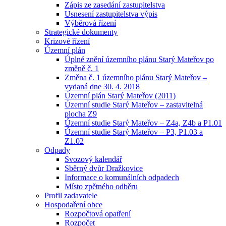
Zápis ze zasedání zastupitelstva
Usnesení zastupitelstva výpis
Výběrová řízení
Strategické dokumenty
Krizové řízení
Územní plán
Úplné znění územního plánu Starý Mateřov po
změně č. 1
Změna č. 1 územního plánu Starý Mateřov –
vydaná dne 30. 4. 2018
Územní plán Starý Mateřov (2011)
Územní studie Starý Mateřov – zastavitelná
plocha Z9
Územní studie Starý Mateřov – Z4a, Z4b a P1.01
Územní studie Starý Mateřov – P3, P1.03 a
Z1.02
Odpady
Svozový kalendář
Sběrný dvůr Dražkovice
Informace o komunálních odpadech
Místo zpětného odběru
Profil zadavatele
Hospodaření obce
Rozpočtová opatření
Rozpočet