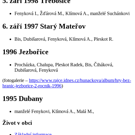
5. září 1998 Třebosice
Fenyková I., Žďárová M., Klímová A., manželé Suchánkovi
6. září 1997 Starý Mateřov
Bis, Dubišarová, Fenyková, Klímová A., Pleskot R.
1996 Jezbořice
Procházka, Chalupa, Pleskot Radek, Bis, Čiháková,
Dubišarová, Fenyková
(fotogalerie –
https://www.rajce.idnes.cz/hunackova/album/hry-bez-
hranic-jezborice-2-rocnik-1996
)
1995 Dubany
manželé Fenykovi, Klímová A., Malá M.,
Život v obci
Základní informace