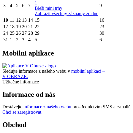
1
3
4
5
6
7
9
Bleší mini trhy
Zobrazit všechny záznamy ze dne
10
11
12
13
14
15
16
17
18
19
20
21
22
23
24
25
26
27
28
29
30
31
1
2
3
4
5
6
Mobilní aplikace
Sledujte informace z našeho webu v
mobilní aplikaci –
V OBRAZE.
Užitečné informace
Informace od nás
Dostávejte
informace z našeho webu
prostřednictvím SMS a e-mailů
Chci se zaregistrovat
Obchod