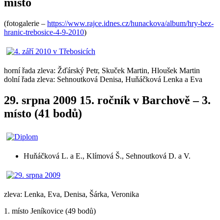
místo
(fotogalerie –
https://www.rajce.idnes.cz/hunackova/album/hry-bez-
hranic-trebosice-4-9-2010
)
horní řada zleva: Žďárský Petr, Skuček Martin, Hloušek Martin
dolní řada zleva: Sehnoutková Denisa, Huňáčková Lenka a Eva
29. srpna 2009 15. ročník v Barchově – 3.
místo (41 bodů)
Huňáčková L. a E., Klímová Š., Sehnoutková D. a V.
zleva: Lenka, Eva, Denisa, Šárka, Veronika
1. místo Jeníkovice (49 bodů)