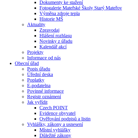
Dokumenty ke stažení
Fotogalerie Mateřské Školy Starý Mateřov
Výměna zdroje tepla
Historie MŠ
Aktuality
Zpravodaj
Hlášení rozhlasu
Novinky z úřadu
Kalendář akcí
Projekty
Informace od nás
Obecní úřad
Popis úřadu
Úřední deska
Poplatky
E-podatelna
Povinné informace
Registr oznámení
Jak vyřídit
Czech POINT
Evidence obyvatel
Ověřování podpisů a listin
Vyhlášky, zákony a usnesení
Místní vyhlášky
Důležité zákony