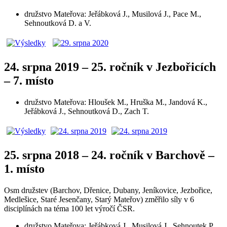
družstvo Mateřova: Jeřábková J., Musilová J., Pace M.,
Sehnoutková D. a V.
24. srpna 2019 – 25. ročník v Jezbořicích
– 7. místo
družstvo Mateřova: Hloušek M., Hruška M., Jandová K.,
Jeřábková J., Sehnoutková D., Zach T.
25. srpna 2018 – 24. ročník v Barchově –
1. místo
Osm družstev (Barchov, Dřenice, Dubany, Jeníkovice, Jezbořice,
Medlešice, Staré Jesenčany, Starý Mateřov) změřilo síly v 6
disciplínách na téma 100 let výročí ČSR.
družstvo Mateřova: Jeřábková J., Musilová J., Sehnoutek P.,