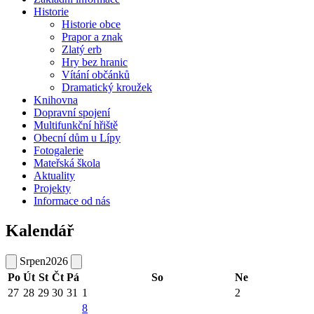
Historie
Historie obce
Prapor a znak
Zlatý erb
Hry bez hranic
Vítání občánků
Dramatický kroužek
Knihovna
Dopravní spojení
Multifunkční hřiště
Obecní dům u Lípy
Fotogalerie
Mateřská škola
Aktuality
Projekty
Informace od nás
Kalendář
Srpen
2026
Po
Út
St
Čt
Pá
So
Ne
27
28
29
30
31
1
2
8