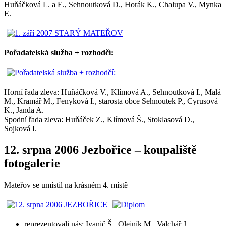
Huňáčková L. a E., Sehnoutková D., Horák K., Chalupa V., Mynka
E.
Pořadatelská služba + rozhodčí:
Horní řada zleva: Huňáčková V., Klímová A., Sehnoutková I., Malá
M., Kramář M., Fenyková I., starosta obce Sehnoutek P., Cyrusová
K., Janda A.
Spodní řada zleva: Huňáček Z., Klímová Š., Stoklasová D.,
Sojková I.
12. srpna 2006 Jezbořice – koupaliště
fotogalerie
Mateřov se umístil na krásném 4. místě
reprezentovali nás: Ivanič Š., Olejník M., Valchář J.,