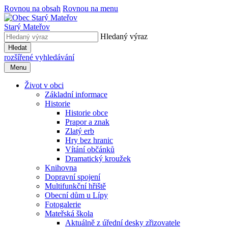
Rovnou na obsah
Rovnou na menu
Starý Mateřov
Hledaný výraz
Hledat
rozšířené vyhledávání
Menu
Život v obci
Základní informace
Historie
Historie obce
Prapor a znak
Zlatý erb
Hry bez hranic
Vítání občánků
Dramatický kroužek
Knihovna
Dopravní spojení
Multifunkční hřiště
Obecní dům u Lípy
Fotogalerie
Mateřská škola
Aktuálně z úřední desky zřizovatele