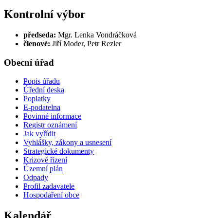
Kontrolní výbor
předseda:
Mgr. Lenka Vondráčková
členové:
Jiří Moder, Petr Rezler
Obecní úřad
Popis úřadu
Úřední deska
Poplatky
E-podatelna
Povinné informace
Registr oznámení
Jak vyřídit
Vyhlášky, zákony a usnesení
Strategické dokumenty
Krizové řízení
Územní plán
Odpady
Profil zadavatele
Hospodaření obce
Kalendář