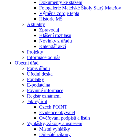
Dokumenty ke stažení
Fotogalerie Mateřské Školy Starý Mateřov
Výměna zdroje tepla
Historie MŠ
Aktuality
Zpravodaj
Hlášení rozhlasu
Novinky z úřadu
Kalendář akcí
Projekty
Informace od nás
Obecní úřad
Popis úřadu
Úřední deska
Poplatky
E-podatelna
Povinné informace
Registr oznámení
Jak vyřídit
Czech POINT
Evidence obyvatel
Ověřování podpisů a listin
Vyhlášky, zákony a usnesení
Místní vyhlášky
Důležité zákony