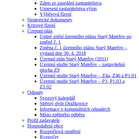
Zápis ze zasedání zastupitelstva
Usnesení zastupitelstva výpis
Výběrová řízení
Strategické dokumenty
Krizové řízení
Územní plán
Úplné znění územního plánu Starý Mateřov po
změně č. 1
Změna č. 1 územního plánu Starý Mateřov –
vydaná dne 30. 4. 2018
Územní plán Starý Mateřov (2011)
Územní studie Starý Mateřov – zastavitelná
plocha Z9
Územní studie Starý Mateřov – Z4a, Z4b a P1.01
Územní studie Starý Mateřov – P3, P1.03 a
Z1.02
Odpady
Svozový kalendář
Sběrný dvůr Dražkovice
Informace o komunálních odpadech
Místo zpětného odběru
Profil zadavatele
Hospodaření obce
Rozpočtová opatření
Rozpočet