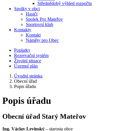
Střednědobý výhled rozpočtu
Spolky v obci
Hasiči
Spolek Pro Mateřov
Sportovní klub
Kontakty
Kontakt
Náměty pro Obec
Poplatky
Rezervační systém
Životní situace
Územní plán
Úvodní stránka
Obecní úřad
Popis úřadu
Popis úřadu
Obecní úřad Starý Mateřov
Ing. Václav Levinský
– starosta obce