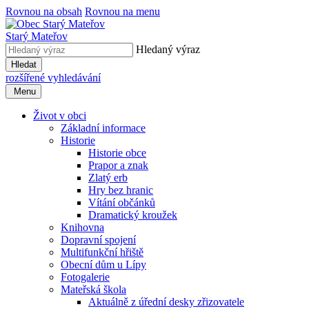
Rovnou na obsah
Rovnou na menu
Starý Mateřov
Hledaný výraz
Hledat
rozšířené vyhledávání
Menu
Život v obci
Základní informace
Historie
Historie obce
Prapor a znak
Zlatý erb
Hry bez hranic
Vítání občánků
Dramatický kroužek
Knihovna
Dopravní spojení
Multifunkční hřiště
Obecní dům u Lípy
Fotogalerie
Mateřská škola
Aktuálně z úřední desky zřizovatele