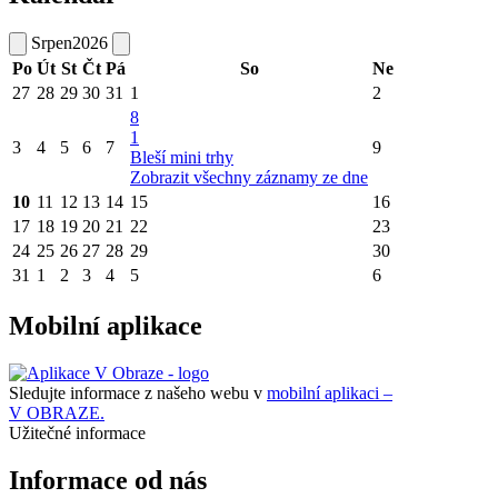
Srpen
2026
Po
Út
St
Čt
Pá
So
Ne
27
28
29
30
31
1
2
8
1
3
4
5
6
7
9
Bleší mini trhy
Zobrazit všechny záznamy ze dne
10
11
12
13
14
15
16
17
18
19
20
21
22
23
24
25
26
27
28
29
30
31
1
2
3
4
5
6
Mobilní aplikace
Sledujte informace z našeho webu v
mobilní aplikaci –
V OBRAZE.
Užitečné informace
Informace od nás