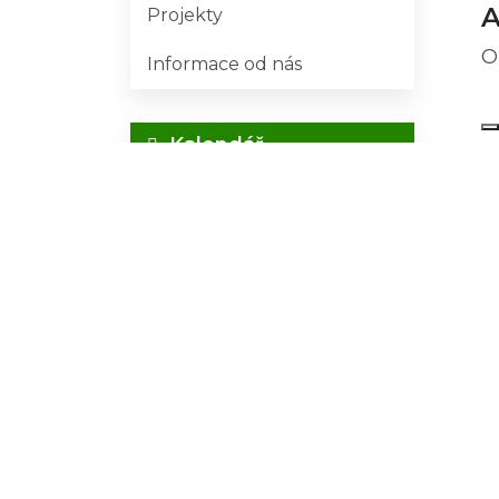
A
Projekty
O
Informace od nás
Kalendář
Srpen
2026
Po
Út
St
Čt
Pá
So
Ne
27
28
29
30
31
1
2
3
4
5
6
7
9
8
10
11
12
13
14
15
16
17
18
19
20
21
22
23
24
25
26
27
28
29
30
31
1
2
3
4
5
6