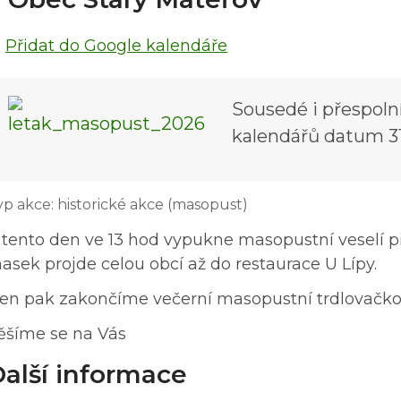
Přidat do Google kalendáře
Sousedé i přespolní
kalendářů datum 31
yp akce: historické akce (masopust)
 tento den ve 13 hod vypukne masopustní veselí
asek projde celou obcí až do restaurace U Lípy.
en pak zakončíme večerní masopustní trdlovačk
ěšíme se na Vás
alší informace