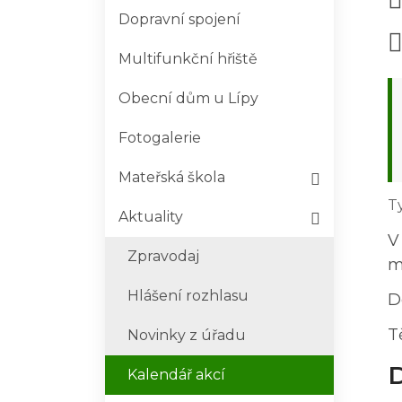
Dopravní spojení
Multifunkční hřiště
Obecní dům u Lípy
Fotogalerie
Mateřská škola
T
Aktuality
V
Zpravodaj
m
Hlášení rozhlasu
D
T
Novinky z úřadu
D
Kalendář akcí