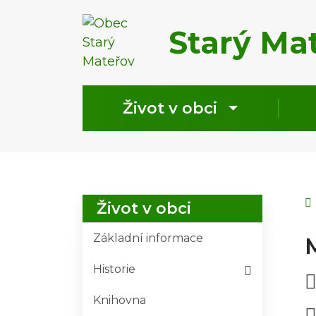
Starý Ma
Život v obci
Život v obci
Základní informace
Historie
Knihovna