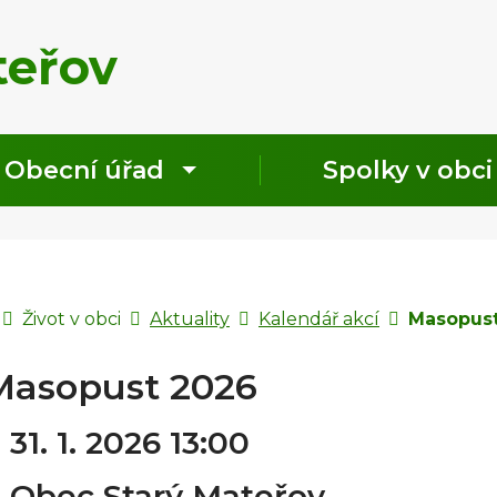
Rovnou na obsah
Rovnou na menu
teřov
Obecní úřad
Spolky v obci
Úvodní stránka
Život v obci
Aktuality
Kalendář akcí
Masopust
Masopust 2026
Kdy:
31. 1. 2026 13:00
Kde:
Obec Starý Mateřov