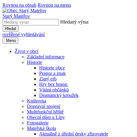
Rovnou na obsah
Rovnou na menu
Starý Mateřov
Hledaný výraz
Hledat
rozšířené vyhledávání
Menu
Život v obci
Základní informace
Historie
Historie obce
Prapor a znak
Zlatý erb
Hry bez hranic
Vítání občánků
Dramatický kroužek
Knihovna
Dopravní spojení
Multifunkční hřiště
Obecní dům u Lípy
Fotogalerie
Mateřská škola
Aktuálně z úřední desky zřizovatele