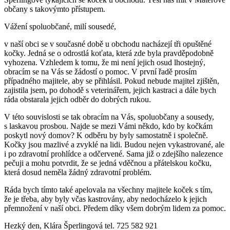
občany s takovýmto přístupem.
Vážení spoluobčané, milí sousedé,
v naší obci se v současné době u obchodu nacházejí tři opuštěné
kočky. Jedná se o odrostlá koťata, která zde byla pravděpodobně
vyhozena. Vzhledem k tomu, že mi není jejich osud lhostejný,
obracím se na Vás se žádostí o pomoc. V první řadě prosím
případného majitele, aby se přihlásil. Pokud nebude majitel zjištěn,
zajistila jsem, po dohodě s veterinářem, jejich kastraci a dále bych
ráda obstarala jejich odběr do dobrých rukou.
V této souvislosti se tak obracím na Vás, spoluobčany a sousedy,
s laskavou prosbou. Najde se mezi Vámi někdo, kdo by kočkám
poskytl nový domov? K odběru by byly samostatně i společně.
Kočky jsou mazlivé a zvyklé na lidi. Budou nejen vykastrované, ale
i po zdravotní prohlídce a odčervené. Sama již o zdejšího nalezence
pečuji a mohu potvrdit, že se jedná vděčnou a přátelskou kočku,
která dosud neměla žádný zdravotní problém.
Ráda bych tímto také apelovala na všechny majitele koček s tím,
že je třeba, aby byly včas kastrovány, aby nedocházelo k jejich
přemnožení v naší obci. Předem díky všem dobrým lidem za pomoc.
Hezký den, Klára Šperlingová tel. 725 582 921