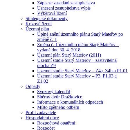
Zápis ze zasedání zastupitelstva
Usnesení zastupitelstva výpis
Výběrová řízení
Strategické dokumenty
Krizové řízení
Územní plán
Úplné znění územního plánu Starý Mateřov po
změně č. 1
Změna č. 1 územního plánu Starý Mateřov –
vydaná dne 30. 4. 2018
Územní plán Starý Mateřov (2011)
Územní studie Starý Mateřov – zastavitelná
plocha Z9
Územní studie Starý Mateřov – Z4a, Z4b a P1.01
Územní studie Starý Mateřov – P3, P1.03 a
Z1.02
Odpady
Svozový kalendář
Sběrný dvůr Dražkovice
Informace o komunálních odpadech
Místo zpětného odběru
Profil zadavatele
Hospodaření obce
Rozpočtová opatření
Rozpočet