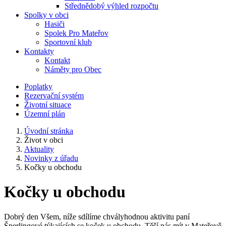
Střednědobý výhled rozpočtu
Spolky v obci
Hasiči
Spolek Pro Mateřov
Sportovní klub
Kontakty
Kontakt
Náměty pro Obec
Poplatky
Rezervační systém
Životní situace
Územní plán
Úvodní stránka
Život v obci
Aktuality
Novinky z úřadu
Kočky u obchodu
Kočky u obchodu
Dobrý den Všem, níže sdílíme chvályhodnou aktivitu paní
Šperlingové týkajících se koček u obchodu. Těší nás mít v Mateřově