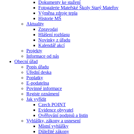
Dokumenty ke stažení
Fotogalerie Mateřské Školy Starý Mateřov
Výměna zdroje tepla
Historie MŠ
Aktuality
Zpravodaj
Hlášení rozhlasu
Novinky z úřadu
Kalendář akcí
Projekty
Informace od nás
Obecní úřad
Popis úřadu
Úřední deska
Poplatky
E-podatelna
Povinné informace
Registr oznámení
Jak vyřídit
Czech POINT
Evidence obyvatel
Ověřování podpisů a listin
Vyhlášky, zákony a usnesení
Místní vyhlášky
Důležité zákony