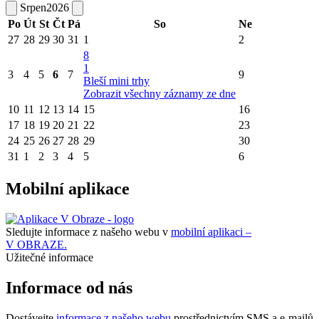
Srpen
2026
Po
Út
St
Čt
Pá
So
Ne
27
28
29
30
31
1
2
8
1
3
4
5
6
7
9
Bleší mini trhy
Zobrazit všechny záznamy ze dne
10
11
12
13
14
15
16
17
18
19
20
21
22
23
24
25
26
27
28
29
30
31
1
2
3
4
5
6
Mobilní aplikace
Sledujte informace z našeho webu v
mobilní aplikaci –
V OBRAZE.
Užitečné informace
Informace od nás
Dostávejte
informace z našeho webu
prostřednictvím SMS a e-mailů