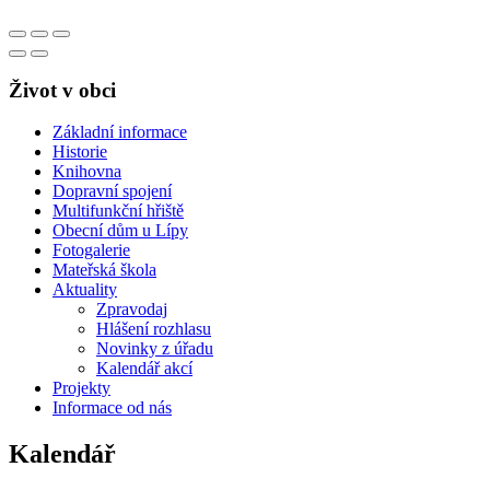
Život v obci
Základní informace
Historie
Knihovna
Dopravní spojení
Multifunkční hřiště
Obecní dům u Lípy
Fotogalerie
Mateřská škola
Aktuality
Zpravodaj
Hlášení rozhlasu
Novinky z úřadu
Kalendář akcí
Projekty
Informace od nás
Kalendář