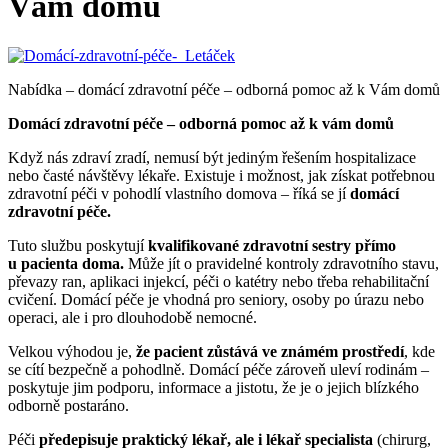
Vám domů
Nabídka – domácí zdravotní péče – odborná pomoc až k Vám domů
Domácí zdravotní péče – odborná pomoc až k vám domů
Když nás zdraví zradí, nemusí být jediným řešením hospitalizace
nebo časté návštěvy lékaře. Existuje i možnost, jak získat potřebnou
zdravotní péči v pohodlí vlastního domova – říká se jí
domácí
zdravotní péče.
Tuto službu poskytují
kvalifikované zdravotní sestry přímo
u pacienta doma.
Může jít o pravidelné kontroly zdravotního stavu,
převazy ran, aplikaci injekcí, péči o katétry nebo třeba rehabilitační
cvičení. Domácí péče je vhodná pro seniory, osoby po úrazu nebo
operaci, ale i pro dlouhodobě nemocné.
Velkou výhodou je,
že pacient zůstává ve známém prostředí
, kde
se cítí bezpečně a pohodlně. Domácí péče zároveň uleví rodinám –
poskytuje jim podporu, informace a jistotu, že je o jejich blízkého
odborně postaráno.
Péči
předepisuje praktický lékař, ale i lékař specialista
(chirurg,