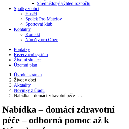
Střednědobý výhled rozpočtu
Spolky v obci
Hasiči
Spolek Pro Mateřov
Sportovní klub
Kontakty
Kontakt
Náměty pro Obec
Poplatky
Rezervační systém
Životní situace
Územní plán
Úvodní stránka
Život v obci
Aktuality
Novinky z úřadu
Nabídka – domácí zdravotní péče –...
Nabídka – domácí zdravotní
péče – odborná pomoc až k