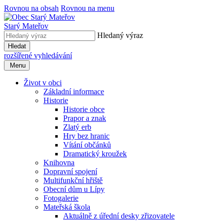
Rovnou na obsah
Rovnou na menu
Starý Mateřov
Hledaný výraz
Hledat
rozšířené vyhledávání
Menu
Život v obci
Základní informace
Historie
Historie obce
Prapor a znak
Zlatý erb
Hry bez hranic
Vítání občánků
Dramatický kroužek
Knihovna
Dopravní spojení
Multifunkční hřiště
Obecní dům u Lípy
Fotogalerie
Mateřská škola
Aktuálně z úřední desky zřizovatele