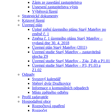
Zápis ze zasedání zastupitelstva
Usnesení zastupitelstva výpis
Výběrová řízení
Strategické dokumenty
Krizové řízení
Územní plán
Úplné znění územního plánu Starý Mateřov po
změně č. 1
Změna č. 1 územního plánu Starý Mateřov –
vydaná dne 30. 4. 2018
Územní plán Starý Mateřov (2011)
Územní studie Starý Mateřov – zastavitelná
plocha Z9
Územní studie Starý Mateřov – Z4a, Z4b a P1.01
Územní studie Starý Mateřov – P3, P1.03 a
Z1.02
Odpady
Svozový kalendář
Sběrný dvůr Dražkovice
Informace o komunálních odpadech
Místo zpětného odběru
Profil zadavatele
Hospodaření obce
Rozpočtová opatření
Rozpočet