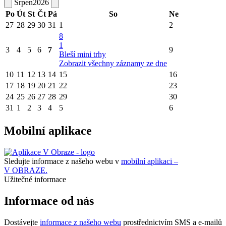
Srpen
2026
Po
Út
St
Čt
Pá
So
Ne
27
28
29
30
31
1
2
8
1
3
4
5
6
7
9
Bleší mini trhy
Zobrazit všechny záznamy ze dne
10
11
12
13
14
15
16
17
18
19
20
21
22
23
24
25
26
27
28
29
30
31
1
2
3
4
5
6
Mobilní aplikace
Sledujte informace z našeho webu v
mobilní aplikaci –
V OBRAZE.
Užitečné informace
Informace od nás
Dostávejte
informace z našeho webu
prostřednictvím SMS a e-mailů