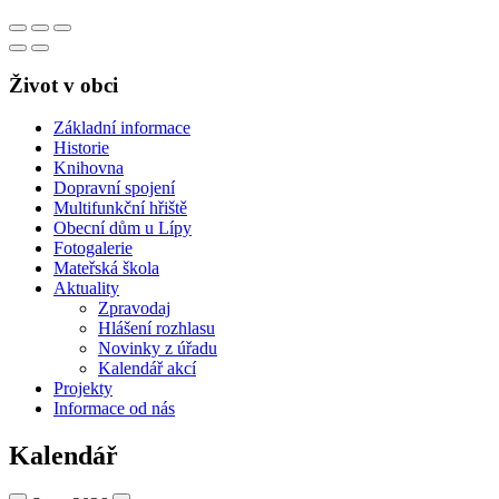
Život v obci
Základní informace
Historie
Knihovna
Dopravní spojení
Multifunkční hřiště
Obecní dům u Lípy
Fotogalerie
Mateřská škola
Aktuality
Zpravodaj
Hlášení rozhlasu
Novinky z úřadu
Kalendář akcí
Projekty
Informace od nás
Kalendář