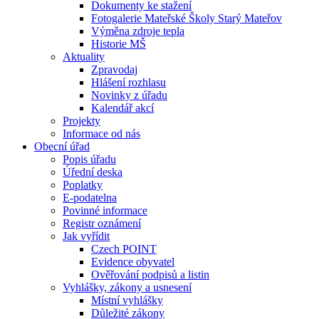
Dokumenty ke stažení
Fotogalerie Mateřské Školy Starý Mateřov
Výměna zdroje tepla
Historie MŠ
Aktuality
Zpravodaj
Hlášení rozhlasu
Novinky z úřadu
Kalendář akcí
Projekty
Informace od nás
Obecní úřad
Popis úřadu
Úřední deska
Poplatky
E-podatelna
Povinné informace
Registr oznámení
Jak vyřídit
Czech POINT
Evidence obyvatel
Ověřování podpisů a listin
Vyhlášky, zákony a usnesení
Místní vyhlášky
Důležité zákony