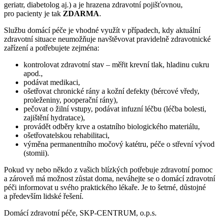
geriatr, diabetolog aj.) a je hrazena zdravotní pojišťovnou,
pro pacienty je tak
ZDARMA
.
Službu domácí péče je vhodné využít v případech, kdy aktuální
zdravotní situace neumožňuje navštěvovat pravidelně zdravotnické
zařízení a potřebujete zejména:
kontrolovat zdravotní stav – měřit krevní tlak, hladinu cukru
apod.,
podávat medikaci,
ošetřovat chronické rány a kožní defekty (bércové vředy,
proleženiny, pooperační rány),
pečovat o žilní vstupy, podávat infuzní léčbu (léčba bolesti,
zajištění hydratace),
provádět odběry krve a ostatního biologického materiálu,
ošetřovatelskou rehabilitaci,
výměna permanentního močový katétru, péče o střevní vývod
(stomii).
Pokud vy nebo někdo z vašich blízkých potřebuje zdravotní pomoc
a zároveň má možnost zůstat doma, neváhejte se o domácí zdravotní
péči informovat u svého praktického lékaře. Je to šetrné, důstojné
a především lidské řešení.
Domácí zdravotní péče, SKP-CENTRUM, o.p.s.